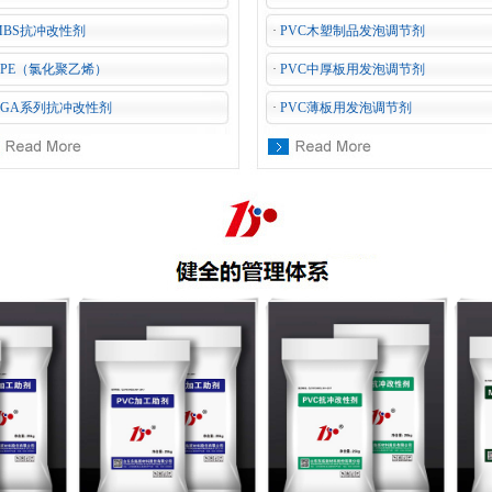
MBS抗冲改性剂
·
PVC木塑制品发泡调节剂
CPE（氯化聚乙烯）
·
PVC中厚板用发泡调节剂
CGA系列抗冲改性剂
·
PVC薄板用发泡调节剂
1
2
3
4