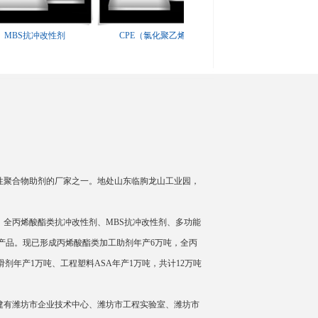
BS抗冲改性剂
CPE（氯化聚乙烯）
CGA系列抗冲改性剂
能性聚合物助剂的厂家之一。地处山东临朐龙山工业园，
全丙烯酸酯类抗冲改性剂、MBS抗冲改性剂、多功能
等产品。现已形成丙烯酸酯类加工助剂年产6万吨，全丙
剂年产1万吨、工程塑料ASA年产1万吨，共计12万吨
有潍坊市企业技术中心、潍坊市工程实验室、潍坊市