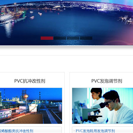
丙烯酸酯类抗冲改性剂
·
PVC发泡鞋用发泡调节剂