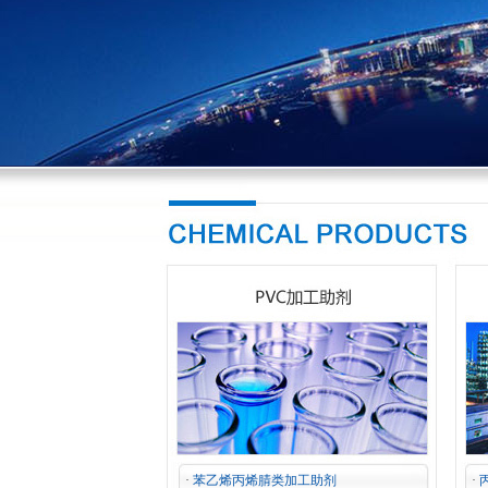
·
苯乙烯丙烯腈类加工助剂
·