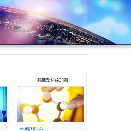
·
外润滑剂DL-74